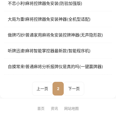
不恋小利!麻将控牌器免安装(防验加强版)
大局为重!麻将控牌器免安装神器(全机型适配)
做牌巧妙!普通家用麻将免安装控牌神器(无声隐形款)
听牌迅速!麻将智能掌控器最新款(智能程序机)
自摸常来!普通麻将分析报牌仪是真的吗(一键赢牌器)
上一页
2
下一页
首页
资讯
网站地图