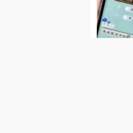
相关麻将玩法
【广东梅州
快、规则简单，
易上手，长辈轻
普通麻将机
牌，机身稳固防