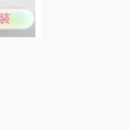
牌专用，节奏轻
不叠牌，操作简单
器洗牌流畅不飞