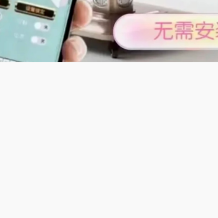
及特色;
麻将无字推倒胡自动麻将机】适配梅州无字推倒胡玩法，108张
自动麻将机低噪运行，居家休闲不扰邻，洗牌快速精准，不卡牌
松玩转，家庭日常消遣，尽享粤东本地麻将的轻松氛围。
契合广东东莞麻将玩法，108张牌，自摸胡为主，杠牌加分，机
滑，长辈玩着安全放心，操作简单无需复杂流程。