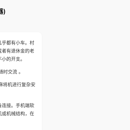
)
几乎都有小车。村
或者有退休金的老
不小的开支。
随时交流 。
麻将机进行复杂安
备连接。手机端软
机或机械结构，在