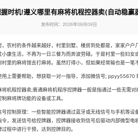
把握时机!遵义哪里有麻将机程控器卖(自动稳赢器
发布时间：2026年08月09日
村，农村的条件越来越好，村里别墅、楼房到处都是，家家户户
过小康生活，不再为一日三餐为而奔波劳碌。于是村里一些妇女
到村里的麻将馆去打麻将。虽然打得小，但如果经常输也是一笔
用上需要帮助，想获取一对一指导，添加微信号; ppyy55670 
麻将机程控器卖;普通麻将机程序控牌器一般是指通过一些无需对
控制麻将牌功能的设备或工具。
信号控制原理：一些智能控牌器通过蓝牙或无线信号与手机等设
指令，发送信号给控牌器，控牌器接收到信号后驱动内部微型电
牌过程中进行干预，达到控牌目的。