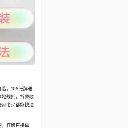
造，108张牌通
本地规则，折叠收
全家老少都能快速
胡，杠牌直接算