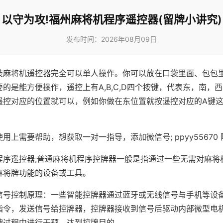
以守为攻!福州麻将机程序遥控器(留牌小讲究)
发布时间：2026年08月09日
装麻将机遥控器完全可以单人操作。你可以放在口袋里面、包包
的是能方便操作，遥控上有A,B,C,D四个按键，代表东，南，
遥控对应的位置就可以，例如你做在东位置就按遥控对应的A键
。
用上需要帮助，想获取一对一指导，添加微信号; ppyy55670 
程序遥控器;普通麻将机程序控牌器一般是指通过一些无需对麻将
麻将牌功能的设备或工具。
信号控制原理：一些智能控牌器通过蓝牙或无线信号与手机等设
指令，发送信号给控牌器，控牌器接收到信号后驱动内部微型电
牌过程中进行干预，达到控牌目的。