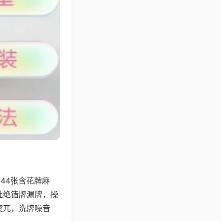
44张含花牌麻
杜绝错牌漏牌，操
突兀，洗牌噪音