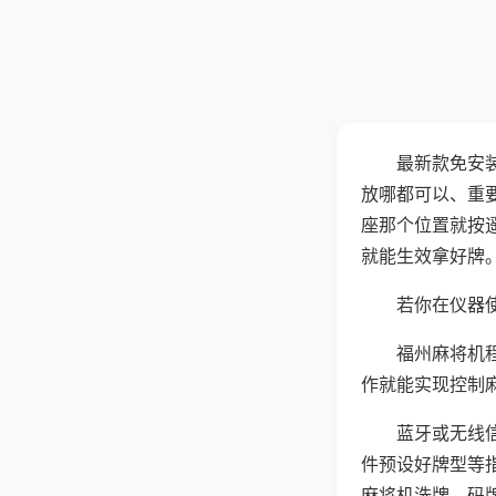
最新款免安
放哪都可以、重要
座那个位置就按
就能生效拿好牌
若你在仪器使
福州麻将机
作就能实现控制
蓝牙或无线
件预设好牌型等
麻将机洗牌、码