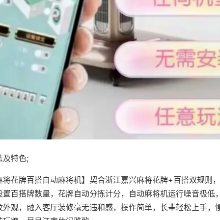
及特色;
麻将花牌百搭自动麻将机】契合浙江嘉兴麻将花牌+百搭双规则，
设置百搭牌数量，花牌自动分拣计分，自动麻将机运行噪音极低
纹外观，融入客厅装修毫无违和感，操作简单，长辈轻松上手，