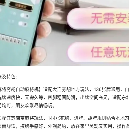
及特色;
麻将穷胡自动麻将机】适配大连穷胡地方玩法，136张牌通用，
洗牌速度快，无需久等，四脚稳固防滑，出牌空间充足，适配东
用均可，朋友欢聚尽情畅玩。
适配江苏南京麻将玩法，144张花牌，进牌、胡牌规则贴合本地
桌面舒适，摸牌手感好，外观简约，放在家里美观又实用，操作