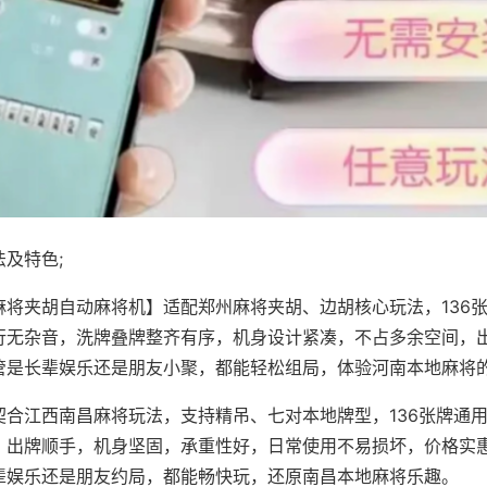
及特色;
麻将夹胡自动麻将机】适配郑州麻将夹胡、边胡核心玩法，136
行无杂音，洗牌叠牌整齐有序，机身设计紧凑，不占多余空间，
管是长辈娱乐还是朋友小聚，都能轻松组局，体验河南本地麻将
契合江西南昌麻将玩法，支持精吊、七对本地牌型，136张牌通
，出牌顺手，机身坚固，承重性好，日常使用不易损坏，价格实
辈娱乐还是朋友约局，都能畅快玩，还原南昌本地麻将乐趣。