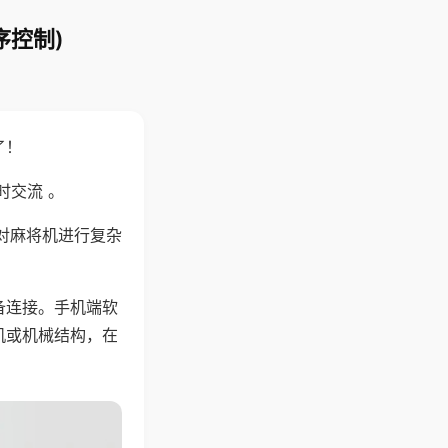
序控制)
了！
时交流 。
对麻将机进行复杂
备连接。手机端软
机或机械结构，在