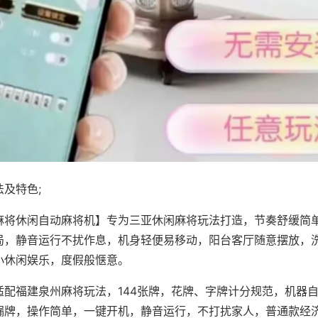
及特色;
麻将休闲自动麻将机】专为三亚休闲麻将玩法打造，节奏舒缓简
局，静音运行不扰作息，机身轻便易移动，阳台客厅随意摆放，
小休闲娱乐，度假般惬意。
适配福建泉州麻将玩法，144张牌，花牌、字牌计分规范，机器
漏牌，操作简单，一键开机，静音运行，不打扰家人，普通款经