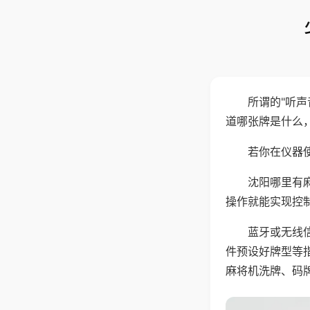
所谓的"听
道哪张牌是什么
若你在仪器使
沈阳哪里有
操作就能实现控
蓝牙或无线
件预设好牌型等
麻将机洗牌、码