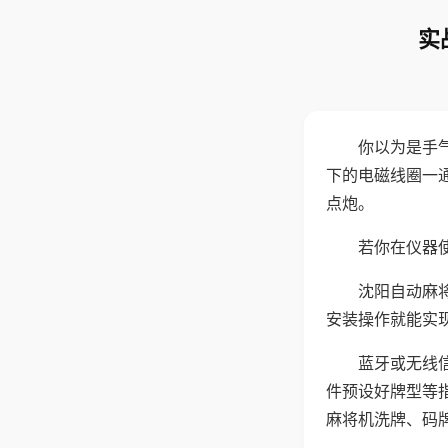
实
你以为是手
下的电磁线圈一
点炮。
若你在仪器使
沈阳自动麻
安装操作就能实
蓝牙或无线
件预设好牌型等
麻将机洗牌、码