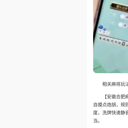
相关麻将玩法
【安徽合肥
自摸点炮胡，规
度，洗牌快速静
当。