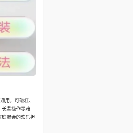
牌通用，可碰杠、
，长辈操作零难
家庭聚会的欢乐担