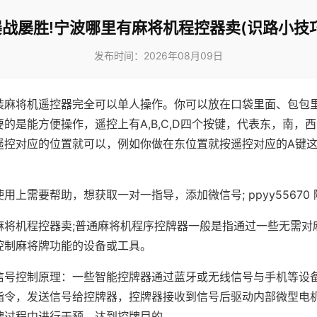
屡战屡胜!宁波哪里有麻将机程控器卖(识路小技巧
发布时间：2026年08月09日
装麻将机遥控器完全可以单人操作。你可以放在口袋里面、包包
的是能方便操作，遥控上有A,B,C,D四个按键，代表东，南，
遥控对应的位置就可以，例如你做在东位置就按遥控对应的A键
。
用上需要帮助，想获取一对一指导，添加微信号; ppyy55670 
麻将机程控器卖;普通麻将机程序控牌器一般是指通过一些无需对
控制麻将牌功能的设备或工具。
信号控制原理：一些智能控牌器通过蓝牙或无线信号与手机等设
指令，发送信号给控牌器，控牌器接收到信号后驱动内部微型电
牌过程中进行干预，达到控牌目的。