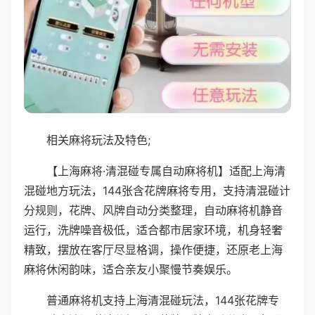
相关麻将玩法及特色;
【上海麻将·清混碰专属自动麻将机】适配上海清
混碰地方玩法，144张含花牌麻将专用，支持清混碰计
分规则，花牌、风牌自动分类整理，自动麻将机静音
运行，洗牌噪音极低，适合都市居家环境，机身轻奢
精致，摆放在客厅尽显格调，操作便捷，还原老上海
麻将休闲韵味，适合亲友小聚慢节奏娱乐。
普通麻将机支持上海清混碰玩法，144张花牌专