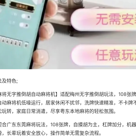
及特色;
麻将无字推倒胡自动麻将机】适配梅州无字推倒胡玩法，108张
自动麻将机低噪运行，居家休闲不扰邻，洗牌快速精准，不卡牌
松玩转，家庭日常消遣，尽享粤东本地麻将的轻松氛围。
契合广东东莞麻将玩法，108张牌，自摸胡为主，杠牌加分，机
滑，长辈玩着安全放心，操作简单无需复杂流程。