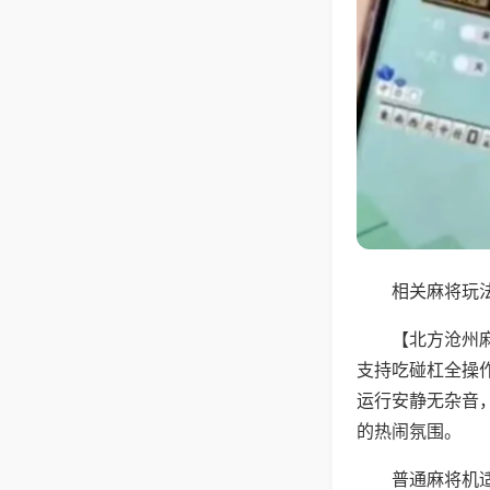
相关麻将玩法
【北方沧州
支持吃碰杠全操
运行安静无杂音
的热闹氛围。
普通麻将机