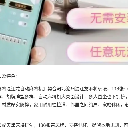
及特色;
麻将混江龙自动麻将机】契合河北沧州混江龙麻将玩法，136张
作，胡牌牌型多样，自动麻将机大桌面设计，多人围坐也不拥挤
，材质厚实防摔，家用耐用性拉满，邻里之间约局、家庭休闲，
适配天津麻将玩法，136张带风牌，支持混杠、提溜本地规则，