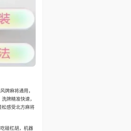
带风牌麻将通用，
，洗牌精准快速，
轻松感受北方麻将
可吃碰杠胡，机器