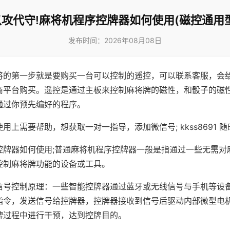
以攻代守!麻将机程序控牌器如何使用(磁控通用型
发布时间：2026年08月08日
将的第一步就是要购买一台可以控制的遥控，可以联系客服，会
商平台购买。遥控是通过主板来控制麻将牌的磁性，和骰子的磁
通过你预先编好的程序。
用上需要帮助，想获取一对一指导，添加微信号; kkss8691 随
控牌器如何使用;普通麻将机程序控牌器一般是指通过一些无需对
控制麻将牌功能的设备或工具。
信号控制原理：一些智能控牌器通过蓝牙或无线信号与手机等设
指令，发送信号给控牌器，控牌器接收到信号后驱动内部微型电
牌过程中进行干预，达到控牌目的。