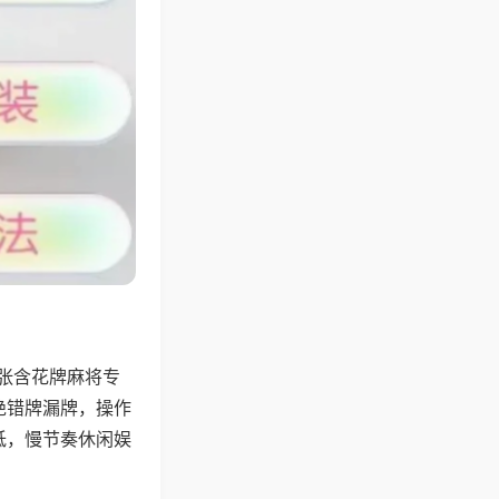
4张含花牌麻将专
绝错牌漏牌，操作
低，慢节奏休闲娱