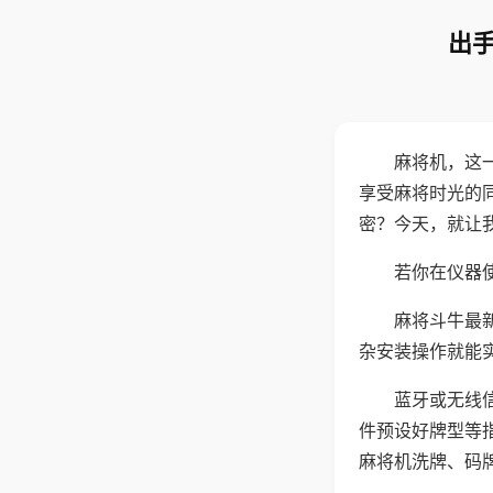
出手
麻将机，这
享受麻将时光的
密？今天，就让
若你在仪器使
麻将斗牛最
杂安装操作就能
蓝牙或无线
件预设好牌型等
麻将机洗牌、码