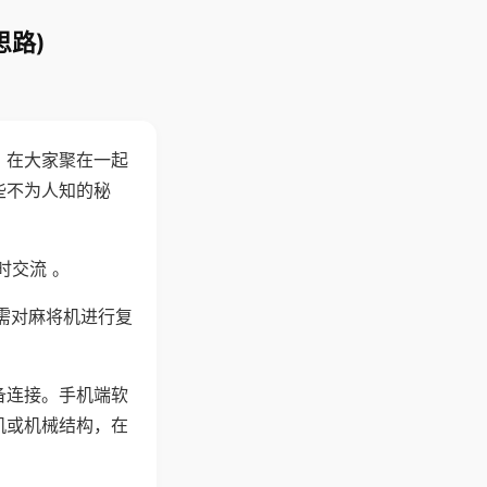
思路)
。在大家聚在一起
些不为人知的秘
时交流 。
需对麻将机进行复
备连接。手机端软
机或机械结构，在