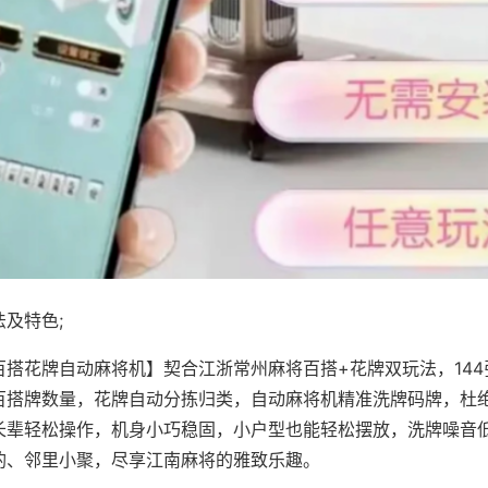
及特色;
百搭花牌自动麻将机】契合江浙常州麻将百搭+花牌双玩法，14
百搭牌数量，花牌自动分拣归类，自动麻将机精准洗牌码牌，杜
长辈轻松操作，机身小巧稳固，小户型也能轻松摆放，洗牌噪音
酌、邻里小聚，尽享江南麻将的雅致乐趣。