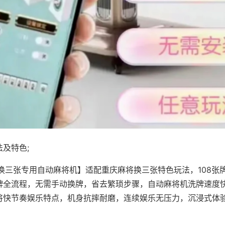
及特色;
·换三张专用自动麻将机】适配重庆麻将换三张特色玩法，108张
牌全流程，无需手动换牌，省去繁琐步骤，自动麻将机洗牌速度
将快节奏娱乐特点，机身抗摔耐磨，连续娱乐无压力，沉浸式体