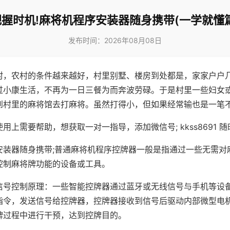
把握时机!麻将机程序安装器随身携带(一学就懂篇
发布时间：2026年08月08日
村，农村的条件越来越好，村里别墅、楼房到处都是，家家户户
过小康生活，不再为一日三餐为而奔波劳碌。于是村里一些妇女
到村里的麻将馆去打麻将。虽然打得小，但如果经常输也是一笔
用上需要帮助，想获取一对一指导，添加微信号; kkss8691 随
安装器随身携带;普通麻将机程序控牌器一般是指通过一些无需对
控制麻将牌功能的设备或工具。
信号控制原理：一些智能控牌器通过蓝牙或无线信号与手机等设
指令，发送信号给控牌器，控牌器接收到信号后驱动内部微型电
牌过程中进行干预，达到控牌目的。