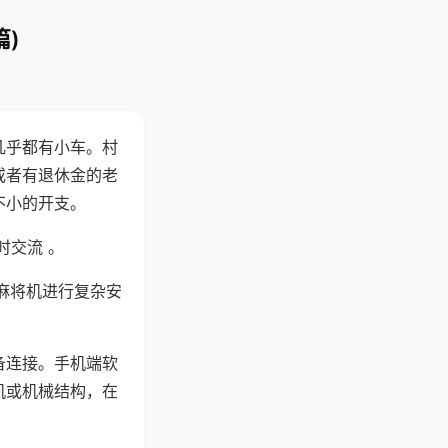
)
几乎都有小车。村
或者有退休金的老
不小的开支。
时交流 。
麻将机进行复杂安
备连接。手机端软
机或机械结构，在