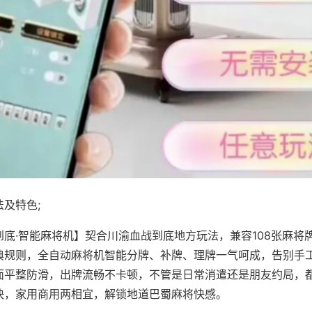
及特色;
到底·智能麻将机】契合川渝血战到底地方玩法，兼容108张麻将
典规则，全自动麻将机智能分牌、补牌、理牌一气呵成，告别手
面平整防滑，出牌流畅不卡顿，不管是日常消遣还是朋友约局，
快，家用商用两相宜，解锁地道巴蜀麻将快感。