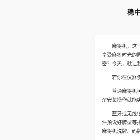
稳中
麻将机，这
享受麻将时光的
密？今天，就让
若你在仪器使
普通麻将机
杂安装操作就能
蓝牙或无线
件预设好牌型等
麻将机洗牌、码