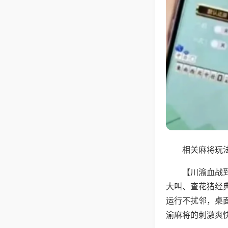
相关麻将玩法
【川渝血战
大叫、查花猪经
运行不扰邻，桌
渝麻将的刺激爽