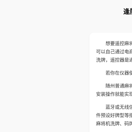
逢
想要遥控麻
可以自己通过电
洗牌，遥控器是
若你在仪器使
随州普通麻
安装操作就能实
蓝牙或无线
件预设好牌型等
麻将机洗牌、码