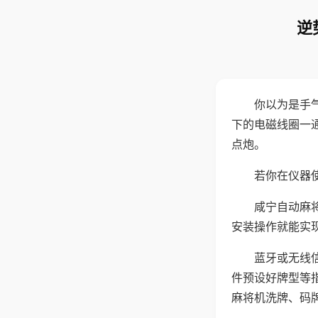
逆
你以为是手
下的电磁线圈一
点炮。
若你在仪器使
咸宁自动麻
安装操作就能实
蓝牙或无线
件预设好牌型等
麻将机洗牌、码