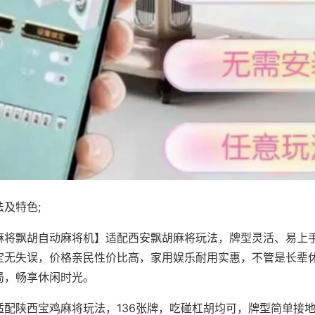
及特色;
麻将飘胡自动麻将机】适配西安飘胡麻将玩法，牌型灵活、易上
定无失误，价格亲民性价比高，家用娱乐耐用实惠，不管是长辈
局，畅享休闲时光。
适配陕西宝鸡麻将玩法，136张牌，吃碰杠胡均可，牌型简单接