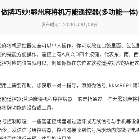
做牌巧妙!鄂州麻将机万能遥控器(多功能一体)
发布时间：2026年08月08日
装麻将机遥控器完全可以单人操作。你可以放在口袋里面、包包
的是能方便操作，遥控上有A,B,C,D四个按键，代表东，南，
遥控对应的位置就可以，例如你做在东位置就按遥控对应的A键
。
用上需要帮助，想获取一对一指导，添加微信号; kkss8691 随
万能遥控器;普通麻将机程序控牌器一般是指通过一些无需对麻将
麻将牌功能的设备或工具。
信号控制原理：一些智能控牌器通过蓝牙或无线信号与手机等设
指令，发送信号给控牌器，控牌器接收到信号后驱动内部微型电
牌过程中进行干预，达到控牌目的。