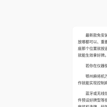
最新款免安
放哪都可以、重要
座那个位置就按
就能生效拿好牌
若你在仪器使
鄂州麻将机
作就能实现控制
蓝牙或无线
件预设好牌型等
麻将机洗牌、码