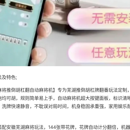
及特色;
麻将推倒胡杠翻自动麻将机】专为芜湖推倒胡杠牌翻番玩法定制，
炮均可胡，规则简单易上手，自动麻将机超大按键面板，标识清
，洗牌快速静音，不耽误对局时间，机身稳固承重强，家用娱乐
。
适配安徽芜湖麻将玩法，144张带花牌，花牌自动计分翻倍，机