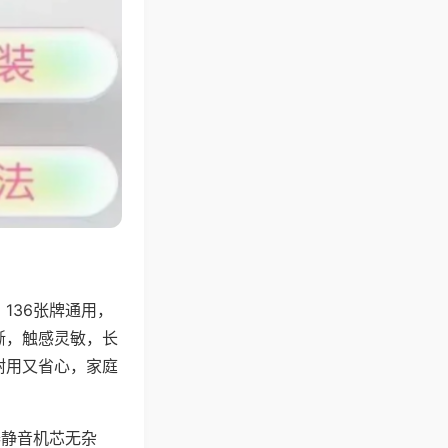
136张牌通用，
晰，触感灵敏，长
耐用又省心，家庭
器静音机芯无杂