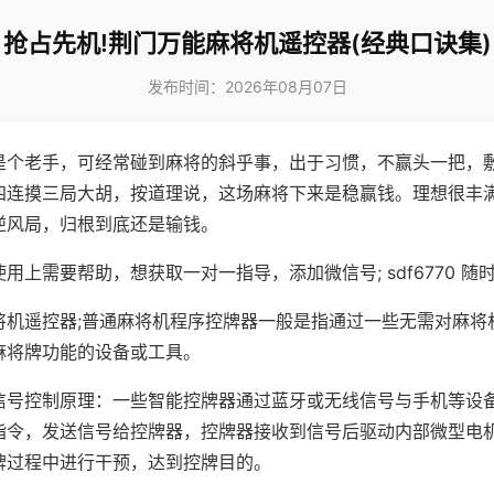
抢占先机!荆门万能麻将机遥控器(经典口诀集)
发布时间：2026年08月07日
是个老手，可经常碰到麻将的斜乎事，出于习惯，不赢头一把，
四连摸三局大胡，按道理说，这场麻将下来是稳赢钱。理想很丰
逆风局，归根到底还是输钱。
用上需要帮助，想获取一对一指导，添加微信号; sdf6770 随时
将机遥控器;普通麻将机程序控牌器一般是指通过一些无需对麻将
麻将牌功能的设备或工具。
信号控制原理：一些智能控牌器通过蓝牙或无线信号与手机等设
指令，发送信号给控牌器，控牌器接收到信号后驱动内部微型电
牌过程中进行干预，达到控牌目的。