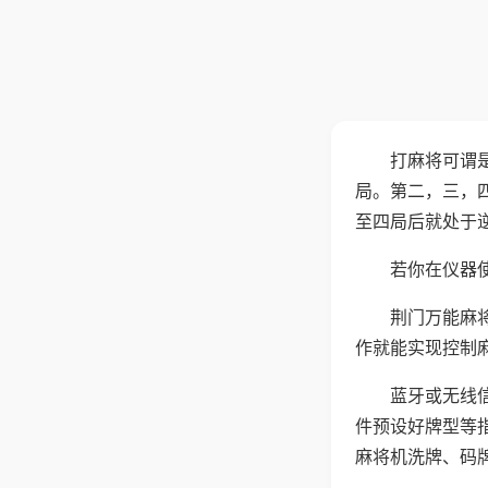
打麻将可谓
局。第二，三，
至四局后就处于
若你在仪器使
荆门万能麻
作就能实现控制
蓝牙或无线
件预设好牌型等
麻将机洗牌、码