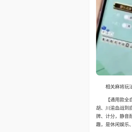
相关麻将玩法
【通用款全
胡、川渝血战到
牌、计分，静音
趣，是休闲娱乐