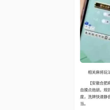
相关麻将玩法
【安徽合肥
自摸点炮胡，规
度，洗牌快速静
当。