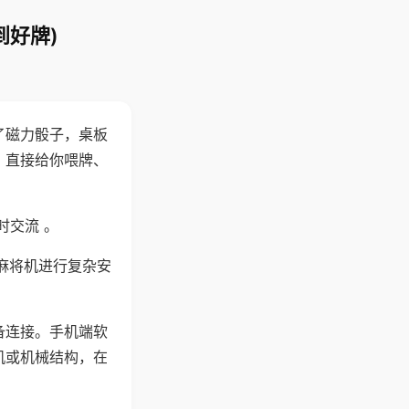
到好牌)
了磁力骰子，桌板
，直接给你喂牌、
时交流 。
麻将机进行复杂安
备连接。手机端软
机或机械结构，在