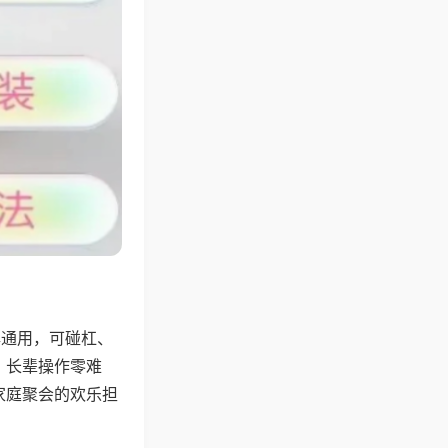
牌通用，可碰杠、
，长辈操作零难
家庭聚会的欢乐担