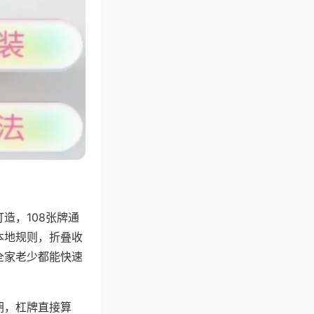
造，108张牌通
本地规则，折叠收
全家老少都能快速
胡，杠牌直接算