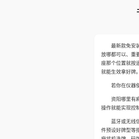
最新款免安
放哪都可以、重要
座那个位置就按
就能生效拿好牌
若你在仪器使
资阳哪里有
操作就能实现控
蓝牙或无线
件预设好牌型等
麻将机洗牌、码