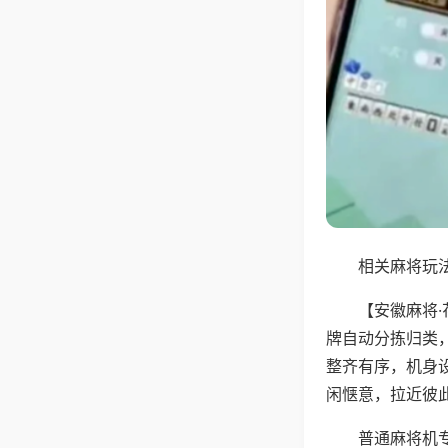
相关麻将玩法
【安徽麻将
牌自动分拣归类
整齐有序，机身
闲惬意，拉近彼
普通麻将机