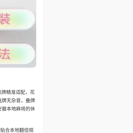
张牌精准适配，花
洗牌无杂音，叠牌
安徽本地麻将的休
分贴合本地翻倍规