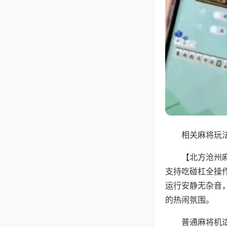
相关麻将玩法
【北方沧州
支持吃碰杠全操
运行安静无杂音
的热闹氛围。
普通麻将机