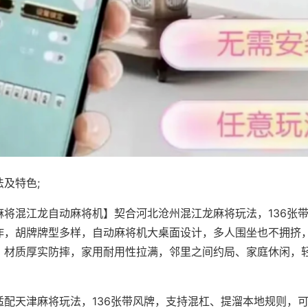
及特色;
麻将混江龙自动麻将机】契合河北沧州混江龙麻将玩法，136张
作，胡牌牌型多样，自动麻将机大桌面设计，多人围坐也不拥挤
，材质厚实防摔，家用耐用性拉满，邻里之间约局、家庭休闲，
适配天津麻将玩法，136张带风牌，支持混杠、提溜本地规则，