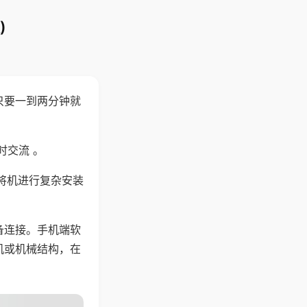
)
只要一到两分钟就
。
时交流 。
将机进行复杂安装
备连接。手机端软
机或机械结构，在