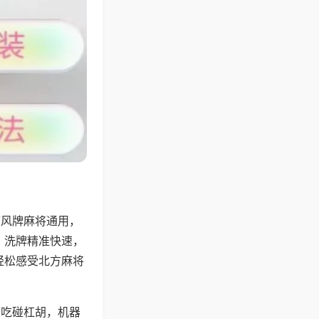
带风牌麻将通用，
，洗牌精准快速，
轻松感受北方麻将
可吃碰杠胡，机器