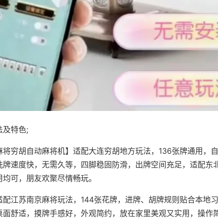
及特色;
麻将穷胡自动麻将机】适配大连穷胡地方玩法，136张牌通用，
洗牌速度快，无需久等，四脚稳固防滑，出牌空间充足，适配东
用均可，朋友欢聚尽情畅玩。
适配江苏南京麻将玩法，144张花牌，进牌、胡牌规则贴合本地
桌面舒适，摸牌手感好，外观简约，放在家里美观又实用，操作