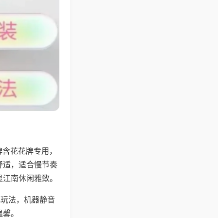
牌含花花牌专用，
舒适，适合慢节奏
显江南休闲雅致。
地玩法，机器静音
温馨。