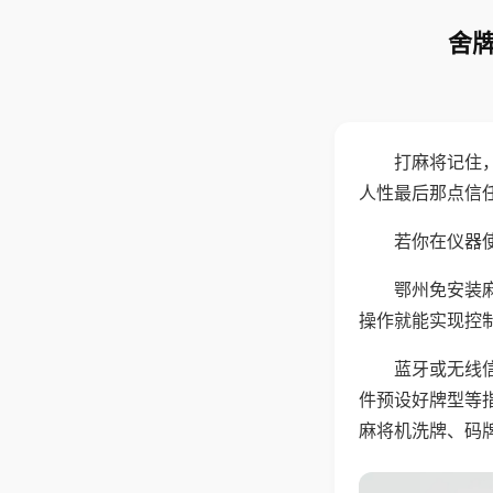
舍牌
打麻将记住
人性最后那点信
若你在仪器使
鄂州免安装
操作就能实现控
蓝牙或无线
件预设好牌型等
麻将机洗牌、码