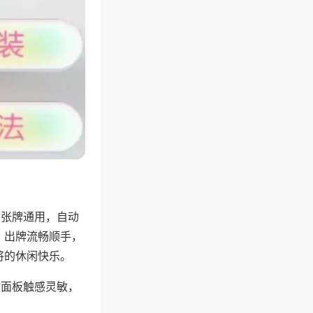
6张牌通用，自动
，出牌流畅顺手，
将的休闲快乐。
键面板触感灵敏，