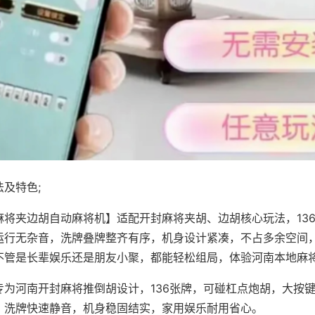
及特色;
麻将夹边胡自动麻将机】适配开封麻将夹胡、边胡核心玩法，13
运行无杂音，洗牌叠牌整齐有序，机身设计紧凑，不占多余空间
不管是长辈娱乐还是朋友小聚，都能轻松组局，体验河南本地麻
专为河南开封麻将推倒胡设计，136张牌，可碰杠点炮胡，大按
，洗牌快速静音，机身稳固结实，家用娱乐耐用省心。