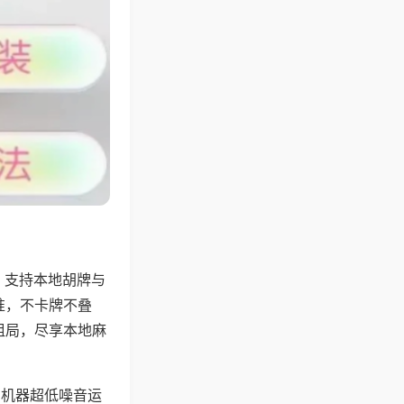
，支持本地胡牌与
准，不卡牌不叠
组局，尽享本地麻
，机器超低噪音运