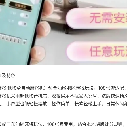
及特色;
麻将·低噪全自动麻将机】契合汕尾地区麻将玩法，108张牌适配
麻将机采用超低噪音机芯，深夜娱乐不扰家人邻居，洗牌快速精
便，小户型也能轻松摆放，操作简单，长辈轻松上手，日常休闲
适配广东汕尾麻将玩法，108张牌专用，贴合本地胡牌计分规则