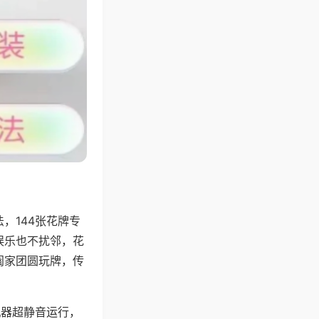
，144张花牌专
娱乐也不扰邻，花
阖家团圆玩牌，传
机器超静音运行，