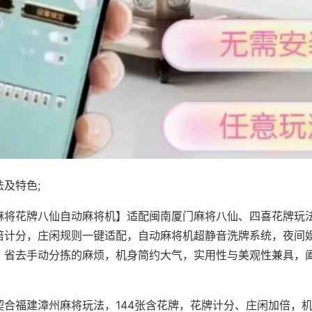
及特色;
麻将花牌八仙自动麻将机】适配闽南厦门麻将八仙、四喜花牌玩法
倍计分，庄闲规则一键适配，自动麻将机超静音洗牌系统，夜间
，省去手动分拣的麻烦，机身简约大气，实用性与美观性兼具，
。
契合福建漳州麻将玩法，144张含花牌，花牌计分、庄闲加倍，