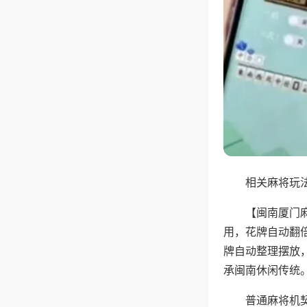
相关麻将玩法
【闽南厦门
用，花牌自动翻
牌自动整理摆放
承闽南休闲传统
普通麻将机