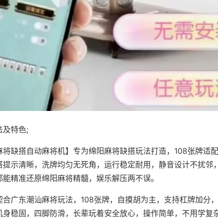
及特色;
麻将缺搭自动麻将机】专为绵阳麻将缺搭玩法打造，108张牌适
搭提示清晰，洗牌均匀无死角，运行稳定耐用，静音设计不扰邻
都能精准还原绵阳麻将精髓，娱乐解压两不误。
契合广东潮汕麻将玩法，108张牌，自摸胡为主，支持杠牌加分
机身稳固，四脚防滑，长辈玩着安全放心，操作简单，不用学复