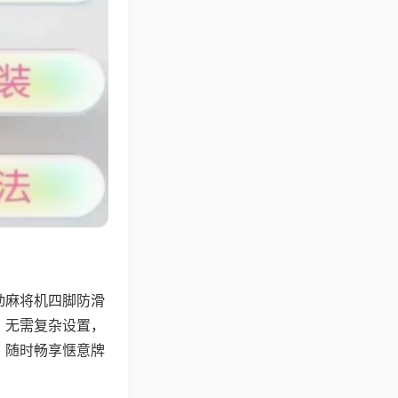
动麻将机四脚防滑
，无需复杂设置，
，随时畅享惬意牌