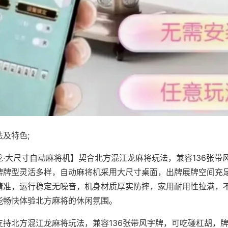
及特色;
龙·大尺寸自动麻将机】契合北方混江龙麻将玩法，兼容136张带
牌牌型灵活多样，自动麻将机采用大尺寸桌面，出牌展牌空间充
精准，运行稳定无噪音，机身材质厚实防摔，家用耐用性拉满，
能畅快体验北方麻将的休闲氛围。
支持北方混江龙麻将玩法，兼容136张带风字牌，可吃碰杠胡，