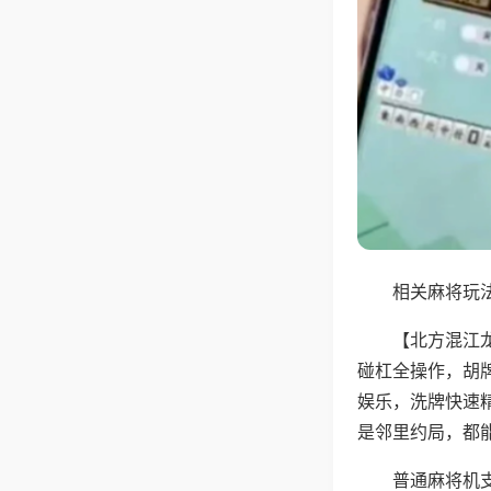
相关麻将玩法
【北方混江
碰杠全操作，胡
娱乐，洗牌快速
是邻里约局，都
普通麻将机