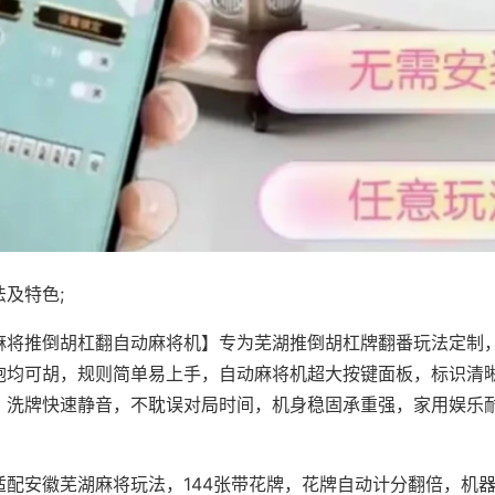
及特色;
麻将推倒胡杠翻自动麻将机】专为芜湖推倒胡杠牌翻番玩法定制，
炮均可胡，规则简单易上手，自动麻将机超大按键面板，标识清
，洗牌快速静音，不耽误对局时间，机身稳固承重强，家用娱乐
。
适配安徽芜湖麻将玩法，144张带花牌，花牌自动计分翻倍，机