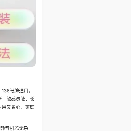
136张牌通用，
晰，触感灵敏，长
耐用又省心，家庭
器静音机芯无杂