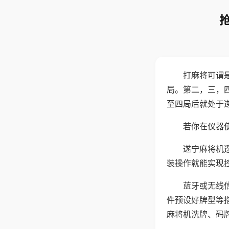
打麻将可谓
局。第二，三，
至四局后就处于
若你在仪器使
遂宁麻将机
装操作就能实现
蓝牙或无线
件预设好牌型等
麻将机洗牌、码