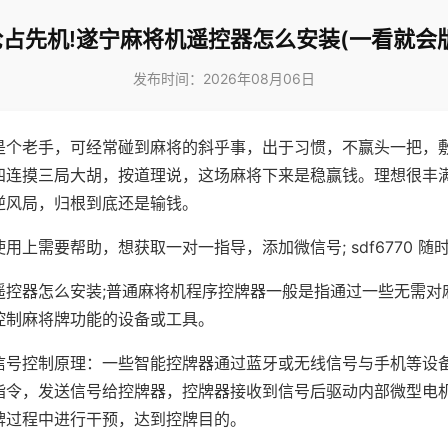
抢占先机!遂宁麻将机遥控器怎么安装(一看就会版
发布时间：2026年08月06日
是个老手，可经常碰到麻将的斜乎事，出于习惯，不赢头一把，
四连摸三局大胡，按道理说，这场麻将下来是稳赢钱。理想很丰
逆风局，归根到底还是输钱。
用上需要帮助，想获取一对一指导，添加微信号; sdf6770 随时
遥控器怎么安装;普通麻将机程序控牌器一般是指通过一些无需对
控制麻将牌功能的设备或工具。
信号控制原理：一些智能控牌器通过蓝牙或无线信号与手机等设
指令，发送信号给控牌器，控牌器接收到信号后驱动内部微型电
牌过程中进行干预，达到控牌目的。