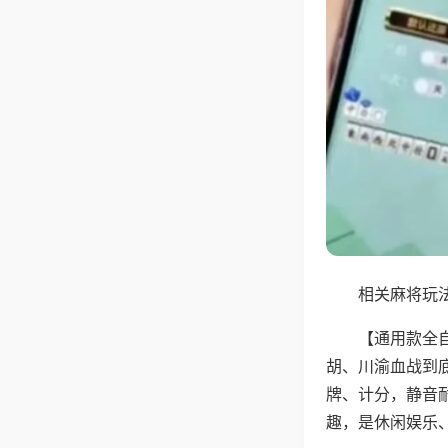
相关麻将玩法
【通用款全
胡、川渝血战到
牌、计分，静音
趣，是休闲娱乐