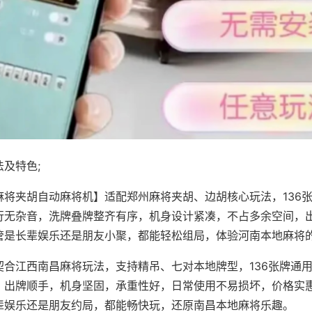
及特色;
麻将夹胡自动麻将机】适配郑州麻将夹胡、边胡核心玩法，136
行无杂音，洗牌叠牌整齐有序，机身设计紧凑，不占多余空间，
管是长辈娱乐还是朋友小聚，都能轻松组局，体验河南本地麻将
契合江西南昌麻将玩法，支持精吊、七对本地牌型，136张牌通
，出牌顺手，机身坚固，承重性好，日常使用不易损坏，价格实
辈娱乐还是朋友约局，都能畅快玩，还原南昌本地麻将乐趣。