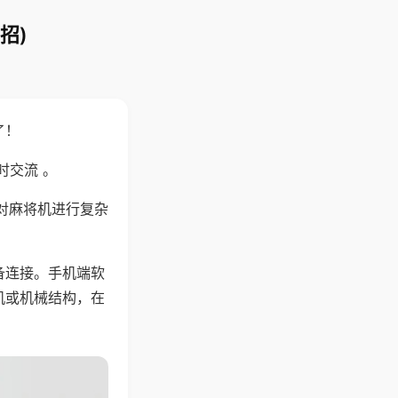
招)
了！
时交流 。
对麻将机进行复杂
备连接。手机端软
机或机械结构，在