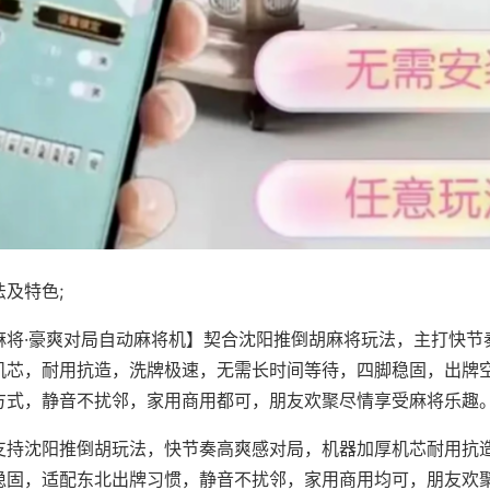
及特色;
麻将·豪爽对局自动麻将机】契合沈阳推倒胡麻将玩法，主打快节
机芯，耐用抗造，洗牌极速，无需长时间等待，四脚稳固，出牌
方式，静音不扰邻，家用商用都可，朋友欢聚尽情享受麻将乐趣
支持沈阳推倒胡玩法，快节奏高爽感对局，机器加厚机芯耐用抗
稳固，适配东北出牌习惯，静音不扰邻，家用商用均可，朋友欢