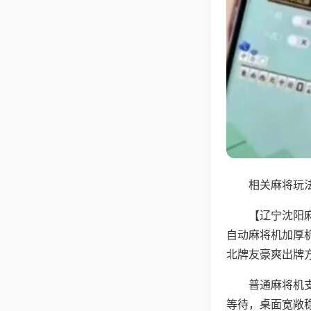
相关麻将玩法
【辽宁沈阳
自动麻将机加厚
北牌友豪爽出牌
普通麻将机
等待，桌面宽敞