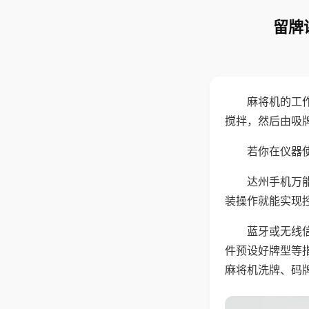
留牌
麻将机的工
搅拌，然后由吸
若你在仪器使
达州手机万
装操作就能实现
蓝牙或无线
件预设好牌型等
麻将机洗牌、码