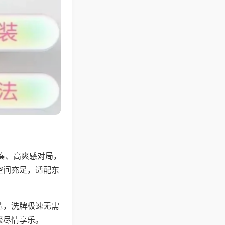
奏、高爽感对局，
空间充足，适配东
。
造，洗牌极速无需
聚尽情享乐。