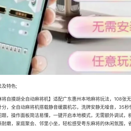
及特色;
麻将自摸胡全自动麻将机】适配广东惠州本地麻将玩法，108张
计分，全自动麻将机搭载静音缓震机芯，洗牌安静无噪音，35秒
问题，操作面板简洁易懂，一键开启本地模式，无需额外调试，
晰耐磨，家庭聚会、邻里小坐，轻松感受粤东麻将的休闲氛围，