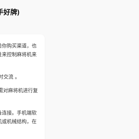
手好牌)
给你购买渠道，也
性来控制麻将机来
时交流 。
需对麻将机进行复
备连接。手机端软
机或机械结构，在