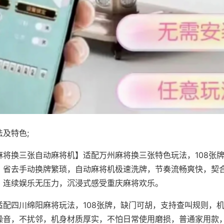
及特色;
麻将换三张自动麻将机】适配万州麻将换三张特色玩法，108张
，省去手动换牌繁琐，自动麻将机极速洗牌，节奏流畅爽快，契
，连续娱乐无压力，沉浸式感受重庆麻将欢乐。
适配四川绵阳麻将玩法，108张牌，缺门可胡，支持查叫规则，
噪音，不扰邻，机身材质厚实，不怕日常使用磨损，普通家用款