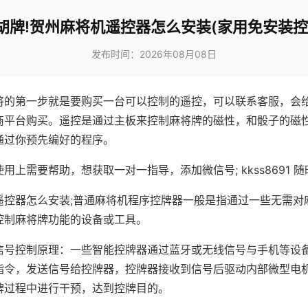
胡牌!贺州麻将机遥控器怎么安装(家用免安装控
发布时间：2026年08月08日
将的第一步就是要购买一台可以控制的遥控，可以联系客服，会
商平台购买。遥控是通过主板来控制麻将牌的磁性，和骰子的磁
通过你预先编好的程序。
用上需要帮助，想获取一对一指导，添加微信号; kkss8691 随
遥控器怎么安装;普通麻将机程序控牌器一般是指通过一些无需对
控制麻将牌功能的设备或工具。
信号控制原理：一些智能控牌器通过蓝牙或无线信号与手机等设
指令，发送信号给控牌器，控牌器接收到信号后驱动内部微型电
牌过程中进行干预，达到控牌目的。