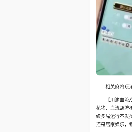
相关麻将玩法
【川渝血流
花猪、血流胡牌
续多局运行不发
还是居家娱乐，