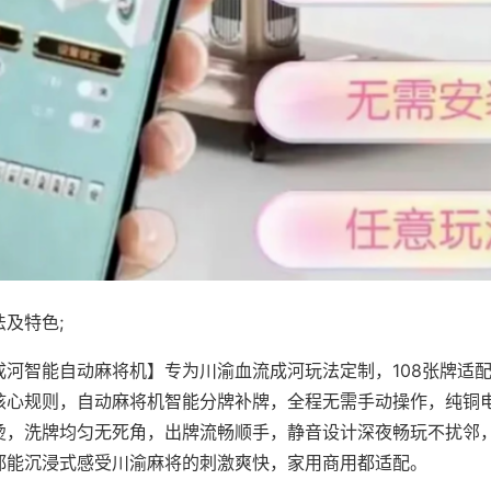
及特色;
成河智能自动麻将机】专为川渝血流成河玩法定制，108张牌适
核心规则，自动麻将机智能分牌补牌，全程无需手动操作，纯铜
烫，洗牌均匀无死角，出牌流畅顺手，静音设计深夜畅玩不扰邻
都能沉浸式感受川渝麻将的刺激爽快，家用商用都适配。