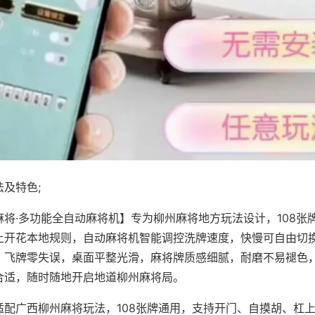
及特色;
麻将·多功能全自动麻将机】专为柳州麻将地方玩法设计，108张
上开花本地规则，自动麻将机智能调控洗牌速度，快慢可自由切
、飞牌零失误，桌面平整光滑，麻将牌质感细腻，耐磨不易褪色
合适，随时随地开启地道柳州麻将局。
适配广西柳州麻将玩法，108张牌通用，支持开门、自摸胡、杠