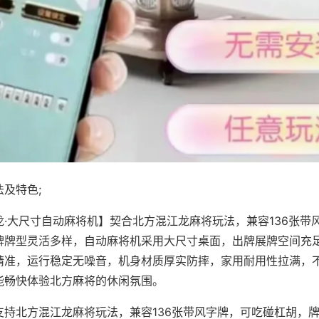
及特色;
龙·大尺寸自动麻将机】契合北方混江龙麻将玩法，兼容136张带
牌牌型灵活多样，自动麻将机采用大尺寸桌面，出牌展牌空间充
精准，运行稳定无噪音，机身材质厚实防摔，家用耐用性拉满，
能畅快体验北方麻将的休闲氛围。
支持北方混江龙麻将玩法，兼容136张带风字牌，可吃碰杠胡，