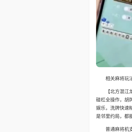
相关麻将玩法
【北方混江
碰杠全操作，胡
娱乐，洗牌快速
是邻里约局，都
普通麻将机