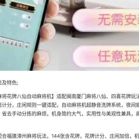
及特色;
麻将花牌八仙自动麻将机】适配闽南厦门麻将八仙、四喜花牌玩法
倍计分，庄闲规则一键适配，自动麻将机超静音洗牌系统，夜间
，省去手动分拣的麻烦，机身简约大气，实用性与美观性兼具，
。
契合福建漳州麻将玩法，144张含花牌，花牌计分、庄闲加倍，