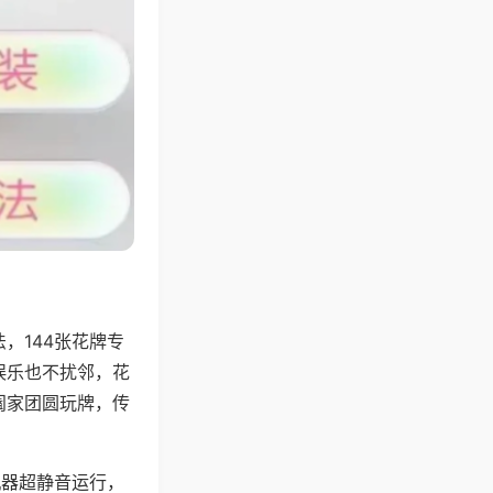
，144张花牌专
娱乐也不扰邻，花
阖家团圆玩牌，传
机器超静音运行，