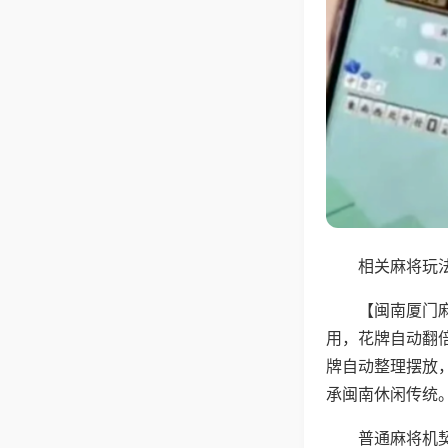
相关麻将玩法
【闽南厦门
用，花牌自动翻
牌自动整理摆放
承闽南休闲传统
普通麻将机