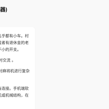
器)
几乎都有小车。村
或者有退休金的老
不小的开支。
时交流 。
对麻将机进行复杂
备连接。手机端软
机或机械结构，在