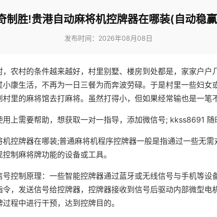
奇制胜!贵港自动麻将机控牌器在哪装(自动稳赢
发布时间：2026年08月08日
村，农村的条件越来越好，村里别墅、楼房到处都是，家家户户
过小康生活，不再为一日三餐为而奔波劳碌。于是村里一些妇女
到村里的麻将馆去打麻将。虽然打得小，但如果经常输也是一笔
用上需要帮助，想获取一对一指导，添加微信号; kkss8691 随
将机控牌器在哪装;普通麻将机程序控牌器一般是指通过一些无需
现控制麻将牌功能的设备或工具。
信号控制原理：一些智能控牌器通过蓝牙或无线信号与手机等设
指令，发送信号给控牌器，控牌器接收到信号后驱动内部微型电
牌过程中进行干预，达到控牌目的。