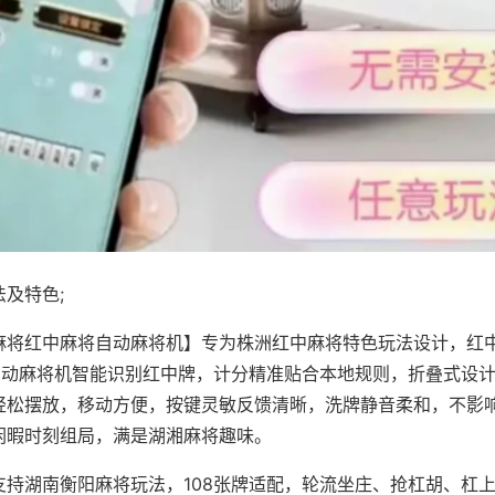
及特色;
麻将红中麻将自动麻将机】专为株洲红中麻将特色玩法设计，红
，自动麻将机智能识别红中牌，计分精准贴合本地规则，折叠式设
轻松摆放，移动方便，按键灵敏反馈清晰，洗牌静音柔和，不影
闲暇时刻组局，满是湖湘麻将趣味。
支持湖南衡阳麻将玩法，108张牌适配，轮流坐庄、抢杠胡、杠