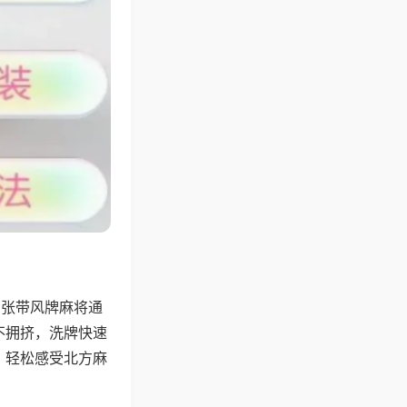
6张带风牌麻将通
不拥挤，洗牌快速
，轻松感受北方麻