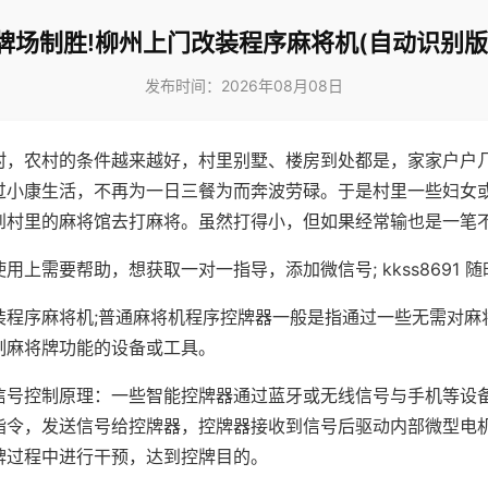
牌场制胜!柳州上门改装程序麻将机(自动识别版
发布时间：2026年08月08日
村，农村的条件越来越好，村里别墅、楼房到处都是，家家户户
过小康生活，不再为一日三餐为而奔波劳碌。于是村里一些妇女
到村里的麻将馆去打麻将。虽然打得小，但如果经常输也是一笔
用上需要帮助，想获取一对一指导，添加微信号; kkss8691 随
装程序麻将机;普通麻将机程序控牌器一般是指通过一些无需对麻
制麻将牌功能的设备或工具。
信号控制原理：一些智能控牌器通过蓝牙或无线信号与手机等设
指令，发送信号给控牌器，控牌器接收到信号后驱动内部微型电
牌过程中进行干预，达到控牌目的。